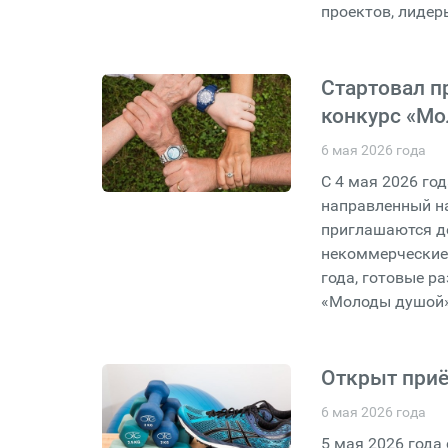
проектов, лидер
Стартовал п
конкурс «М
6 мая 2026 года
С 4 мая 2026 го
направленный на
приглашаются д
некоммерческие 
года, готовые р
«Молоды душой»
Открыт приё
6 мая 2026 года
5 мая 2026 года