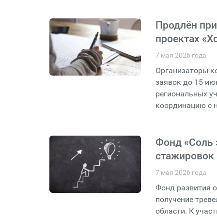
Продлён при
проектах «Х
7 мая 2026 года
Организаторы к
заявок до 15 ию
региональных уч
координацию с 
Фонд «Соль 
стажировок 
7 мая 2026 года
Фонд развития о
получение треве
области. К уча