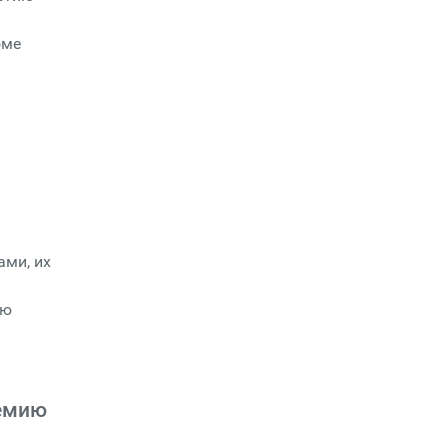
оме
ами, их
ую
ремию