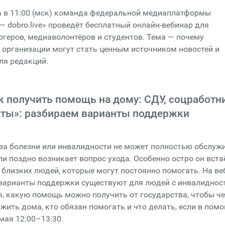
а в 11:00 (мск) команда федеральной медиаплатформы
 dobro.live» проведёт бесплатный онлайн-вебинар для
огеров, медиаволонтёров и студентов. Тема — почему
организации могут стать ценным источником новостей и
ля редакций.
к получить помощь на дому: СДУ, соцработн
аты»: разбираем варианты поддержки
-за болезни или инвалидности не может полностью обслуж
ли поздно возникает вопрос ухода. Особенно остро он вста
 близких людей, которые могут постоянно помогать. На в
 варианты поддержки существуют для людей с инвалиднос
, какую помощь можно получить от государства, чтобы ч
жить дома, кто обязан помогать и что делать, если в пом
мая 12:00–13:30.