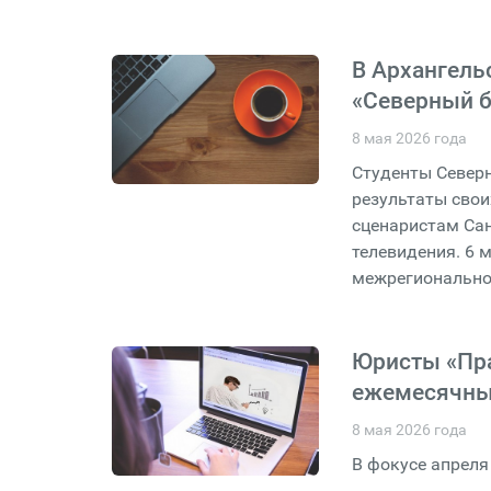
В Архангель
«Северный 
8 мая 2026 года
Студенты Северн
результаты сво
сценаристам Сан
телевидения. 6 
межрегионально
Юристы «Пр
ежемесячный
8 мая 2026 года
В фокусе апреля