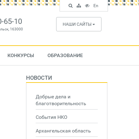
Поиск
Карта
Версия
In
En
по
сайта
для
English
сайту
слабовидящих
0-65-10
НАШИ САЙТЫ
ельск, 163000
КОНКУРСЫ
ОБРАЗОВАНИЕ
НОВОСТИ
Добрые дела и
благотворительность
События НКО
Архангельская область