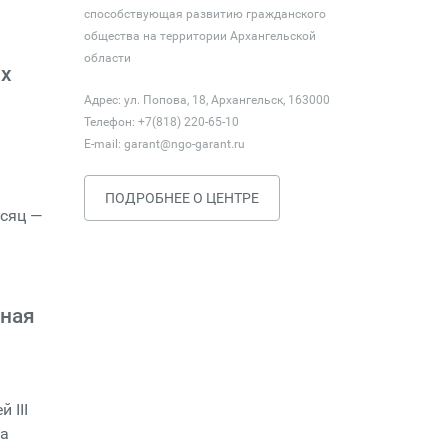
способствующая развитию гражданского
общества на территории Архангельской
области
ых
Адрес: ул. Попова, 18, Архангельск, 163000
Телефон: +7(818) 220-65-10
E-mail:
garant@ngo-garant.ru
ПОДРОБНЕЕ О ЦЕНТРЕ
есяц —
рная
 III
да