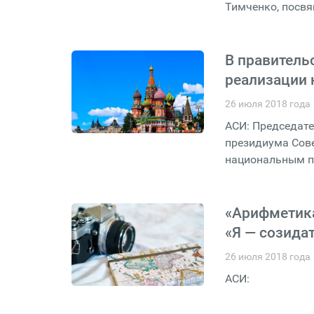
Тимченко, посвя
В правитель
реализации 
26 июля 2018 года
АСИ: Председат
президиума Сове
национальным п
«Арифметика
«Я — созида
26 июля 2018 года
АСИ: