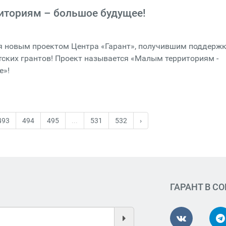
иториям – большое будущее!
я новым проектом Центра «Гарант», получившим поддерж
ских грантов! Проект называется «Малым территориям -
е»!
493
494
495
...
531
532
›
ГАРАНТ В С