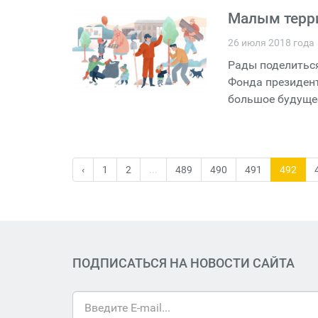
Малым терр
26 июля 2018 года
Рады поделитьс
Фонда президент
большое будуще
‹
1
2
...
489
490
491
492
ПОДПИСАТЬСЯ НА НОВОСТИ САЙТА