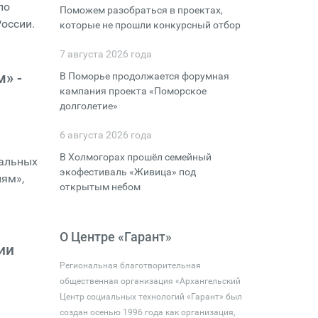
ло
Поможем разобраться в проектах,
России.
которые не прошли конкурсный отбор
7 августа 2026 года
» -
В Поморье продолжается форумная
кампания проекта «Поморское
долголетие»
6 августа 2026 года
В Холмогорах прошёл семейный
иальных
экофестиваль «Живица» под
иям»,
открытым небом
О Центре «Гарант»
ии
Региональная благотворительная
общественная организация «Архангельский
Центр социальных технологий «Гарант» был
создан осенью 1996 года как организация,