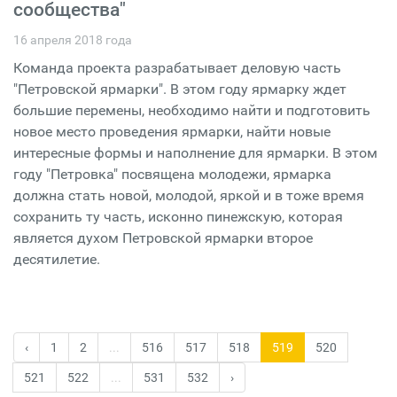
сообщества"
16 апреля 2018 года
Команда проекта разрабатывает деловую часть
"Петровской ярмарки". В этом году ярмарку ждет
большие перемены, необходимо найти и подготовить
новое место проведения ярмарки, найти новые
интересные формы и наполнение для ярмарки. В этом
году "Петровка" посвящена молодежи, ярмарка
должна стать новой, молодой, яркой и в тоже время
сохранить ту часть, исконно пинежскую, которая
является духом Петровской ярмарки второе
десятилетие.
‹
1
2
...
516
517
518
519
520
521
522
...
531
532
›