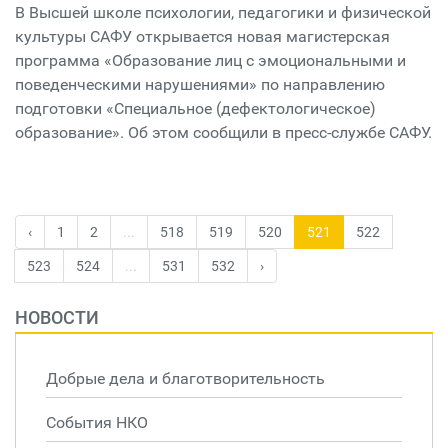
В Высшей школе психологии, педагогики и физической
культуры САФУ открывается новая магистерская
программа «Образование лиц с эмоциональными и
поведенческими нарушениями» по направлению
подготовки «Специальное (дефектологическое)
образование». Об этом сообщили в пресс-службе САФУ.
‹
1
2
...
518
519
520
521
522
523
524
...
531
532
›
НОВОСТИ
Добрые дела и благотворительность
События НКО