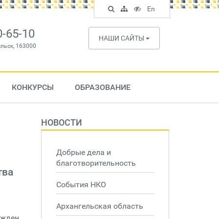
Поиск
Карта
Версия
In
En
по
сайта
для
English
сайту
слабовидящих
0-65-10
НАШИ САЙТЫ
ельск, 163000
КОНКУРСЫ
ОБРАЗОВАНИЕ
НОВОСТИ
Добрые дела и
благотворительность
тва
События НКО
Архангельская область
ржден