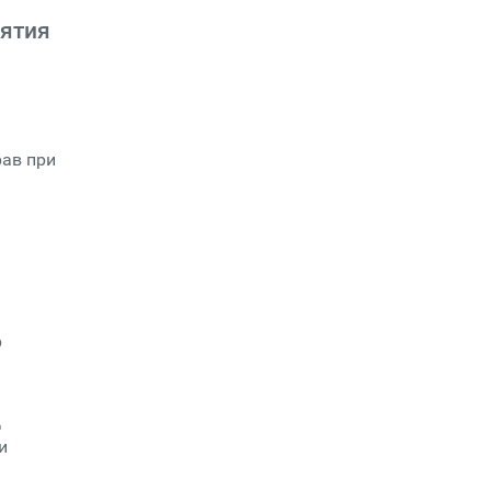
нятия
рав при
р
Д
и