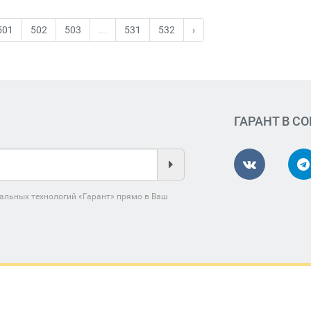
501
502
503
...
531
532
›
ГАРАНТ В С
альных технологий «Гарант» прямо в Ваш