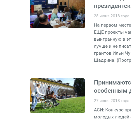
президентск
28 июня 2018 года
На первом месте
ЕЩЁ проекты чащ
выигранную в эт
лучше и не писа
грантов Ильи Чу
Шадрина. (Прогр
Принимаются
особенным 
27 июня 2018 года
АСИ: Конкурс пр
молодых людей 