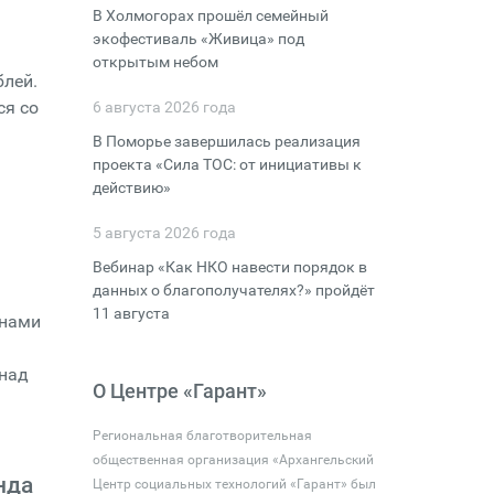
В Холмогорах прошёл семейный
экофестиваль «Живица» под
открытым небом
блей.
ся со
6 августа 2026 года
В Поморье завершилась реализация
проекта «Сила ТОС: от инициативы к
действию»
5 августа 2026 года
Вебинар «Как НКО навести порядок в
данных о благополучателях?» пройдёт
11 августа
енами
я
 над
О Центре «Гарант»
Региональная благотворительная
общественная организация «Архангельский
нда
Центр социальных технологий «Гарант» был